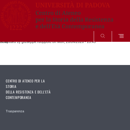
SEARCH
Submitted by
Array
giuseppe.ruoppolo
on Mon, 20/04/2026 - 13:45
CENTRO DI ATENEO PER LA
STORIA
DELLA RESISTENZA E DELL'ETÀ
CONTEMPORANEA
Trasparenza