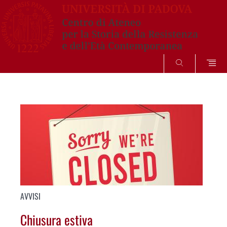
SEARCH
Vai
al
contenuto
AVVISI
Chiusura estiva