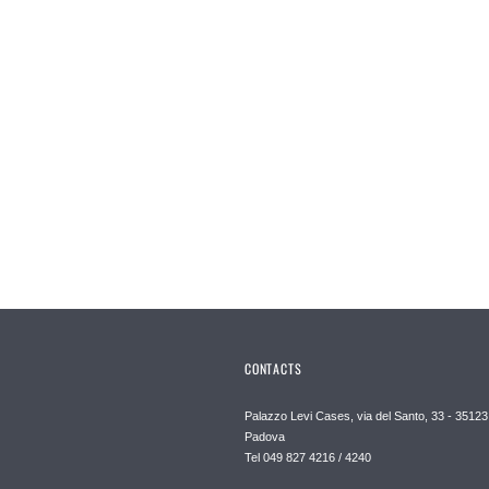
CONTACTS
Palazzo Levi Cases, via del Santo, 33 - 35123
Padova
Tel 049 827 4216 / 4240