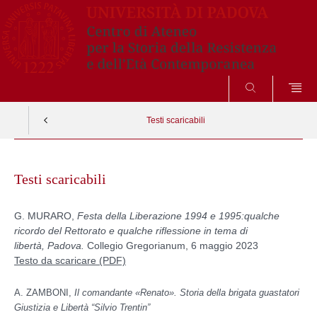
SEARCH
Testi scaricabili
Skip
to
Testi scaricabili
content
G. MURARO,
Festa della Liberazione 1994 e 1995:qualche
ricordo del Rettorato e qualche riflessione in tema di
libertà, Padova.
Collegio Gregorianum, 6 maggio 2023
Testo da scaricare (PDF)
A. ZAMBONI,
Il comandante
«Renato».
Storia della brigata guastatori
Giustizia e Libertà “Silvio Trentin”